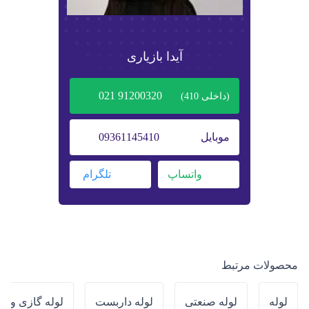
آیدا بازیاری
91200320 021
(داخلی
410
)
موبایل
09361145410
واتساپ
تلگرام
محصولات مرتبط
لوله
لوله صنعتی
لوله داربست
لوله گازی و 