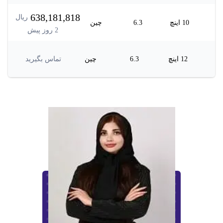
638,181,818
ریال
10 اینچ
6.3
چین
2
روز پیش
12 اینچ
6.3
چین
تماس بگیرید