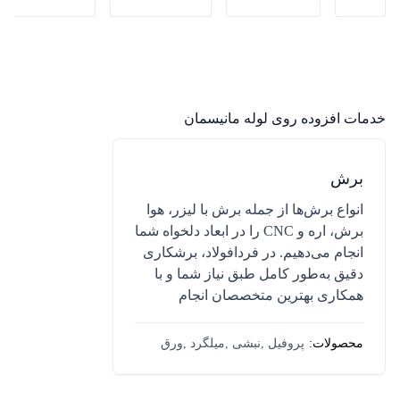
خدمات افزوده روی
لوله مانیسمان
برش
انواع برش‌ها از جمله برش با لیزر، هوا
برش، اره و CNC را در ابعاد دلخواه شما
انجام می‌دهیم. در فردافولاد، برشکاری
دقیق به‌طور کامل طبق نیاز شما و با
همکاری بهترین متخصصان انجام
می‌دهیم. فقط کافیست درخواست
نمودار قیمتی
نمودار قیمتی
نمودار قیمتی
دهید!
محصولات:
پروفیل ,نبشی ,میلگرد ,ورق
ورود
ثبت‌نام
افزودن به سبد خرید
افزودن به سبد خرید
افزودن به سبد خرید
,تیرآهن و هاش ,ناودانی ,لوله