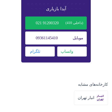
آیدا بازیاری
91200320 021
(داخلی
410
)
موبایل
09361145410
واتساپ
تلگرام
کارخانه‌های مشابه
انبار تهران