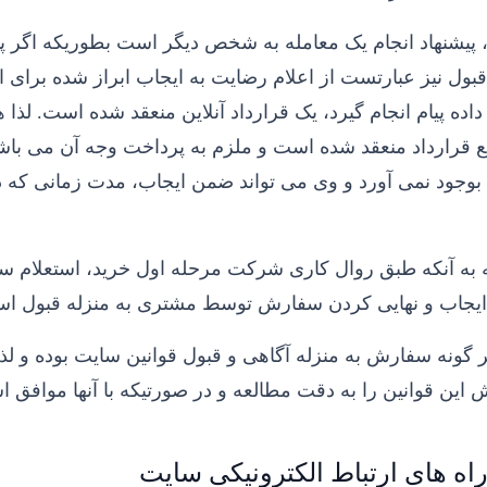
درخواست مشاوره (رایگان)
 پیشنهاد انجام یک معامله به شخص دیگر است بطوریکه اگر پی
قبول نیز عبارتست از اعلام رضایت به ایجاب ابراز شده برای انع
می‌توانید پیام خود را از طریق فرم زیر ارسال کنید، کارشناسان ما
اده پیام انجام گیرد، یک قرارداد آنلاین منعقد شده است. لذ
در اسرع وقت با شما تماس می‌گیرند.
ع قرارداد منعقد شده است و ملزم به پرداخت وجه آن می باشد
ورود
ثبت‌نام
بوجود نمی آورد و وی می تواند ضمن ایجاب، مدت زمانی که 
*
نام و نام‌خانوادگی
برای دریافت کد تایید، لطفا شماره موبایل خود را وارد کنید.
ه به آنکه طبق روال کاری شرکت مرحله اول خرید، استعلام
شماره موبایل
*
*
تلفن همراه
ایجاب و نهایی کردن سفارش توسط مشتری به منزله قبول ا
درخواست شما با موفقیت ثبت شد.
 گونه سفارش به منزله آگاهی و قبول قوانین سایت بوده و 
کد تصویر
*
این قوانین را به دقت مطالعه و در صورتیکه با آنها موافق 
*
متن پیام
متوجه شدم
اه های ارتباط الکترونیکی سایت