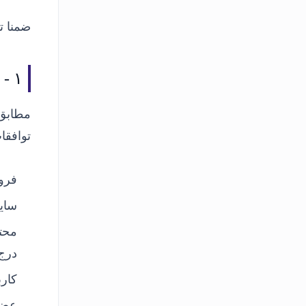
ضمنا ت
۱ -
ت
مطابق 
توافقا
فرو
سای
محت
درج
کارب
عضو