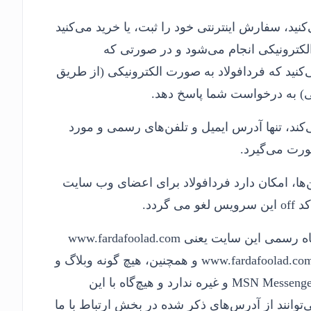
ید، سفارش اینترنتی خود را ثبت، یا خرید می‌کنید
 الکترونیکی انجام می‌شود و در صورتی که
کنید که فردافولاد به صورت الکترونیکی (از طریق
ی) به درخواست شما پاسخ دهد.
کند، تنها آدرس ایمیل و تلفن‌های رسمی و مورد
ورت می‌گیرد.
ها، امکان دارد فردافولاد برای اعضای وب سایت
ردد.
توجه فرمایید تنها مرجع رسمی مورد تایید ما برای ارتباط با شما، پایگاه رسمی این سایت یعنی www.fardafoolad.com
است.وب سایت فردافولاد هیچگونه سایت اینترنتی با آدرسی غیر از www.fardafoolad.com و همچنین، هیچ گونه وبلاگ و
شناسه در برنامه‌های گفتگوی اینترنتی همچون Yahoo Messenger یا MSN Messenger و غیره ندارد و هیچ‌گاه با این
‌توانند از آدرس‌های ذکر شده در بخش ارتباط با ما