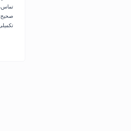
تماس‌ه
صحیح ی
تکمیلی