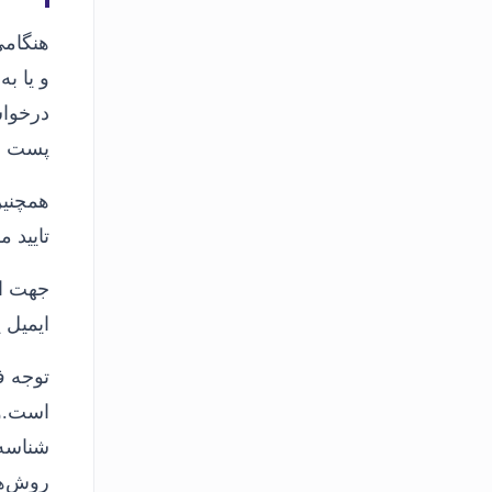
هنگامی
و یا ب
درخواس
پست ال
همچنین
تایید 
جهت اط
ایمیل یا 
روش‌ها