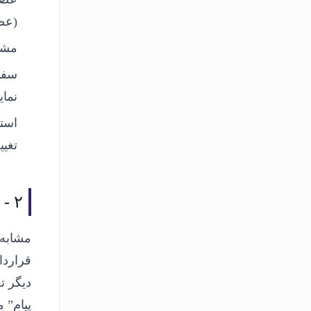
(عض
مشت
سفا
نمای
استع
تغیی
۲ -
ش
مشابه 
دیگر ت
پیام” 