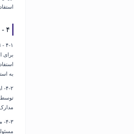
استفاده
۴ -
م
۴-۱ - ثبت سفارش و استعلام:
برای ا
استفاد
به است
۴-۲- ارسال فرم درخواست خرید کالا:
توسط ک
مدارک 
۴-۳-
م
مسئولی