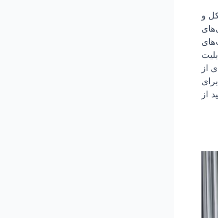
 در صنعت ساخت‌وساز و صنایع سنگین است که با ظاهر U شکل و
‌های
‌های
لیت
ی از
برای
د از