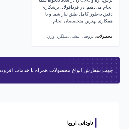
برش، اره و CNC را در ابعاد دلخواه شما
انجام می‌دهیم. در فردافولاد، برشکاری
دقیق به‌طور کامل طبق نیاز شما و با
همکاری بهترین متخصصان انجام
می‌دهیم. فقط کافیست درخواست
دهید!
محصولات:
پروفیل ,نبشی ,میلگرد ,ورق
,تیرآهن و هاش ,ناودانی ,لوله
پس از افزودن 
جهت سفارش انواع محصولات همراه با خدمات افزوده با
ناودانی اروپا