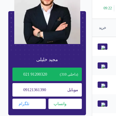
09
:
22
خرید
مجید خلیلی
91200320 021
(داخلی
310
)
موبایل
09121361390
واتساپ
تلگرام