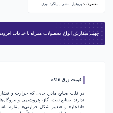
دهید!
محصولات:
پروفیل ,نبشی ,میلگرد ,ورق
,تیرآهن و هاش ,ناودانی ,لوله
جهت سفارش انواع محصولات همراه با خدمات افزوده با
پس از افزودن 
پس از افزودن 
قیمت ورق a516
در قلب صنایع مادر، جایی که حرارت و فشار 
ندارند. صنایع نفت، گاز، پتروشیمی و نیروگاه‌ه