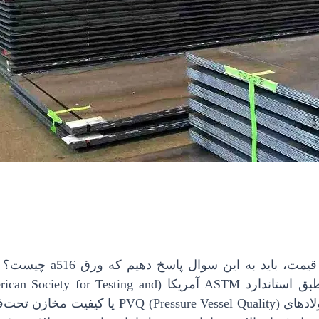
قبل از بررسی پارامترهای اقتصادی و لیست قیمت، باید به این سوال پ
A516 یک نوع ورق فولادی کربنی است که طبق استاندارد ASTM آمریکا (iety for Testing and
Materials) تولید می‌شود. این ورق در دسته فولادهای PVQ (Pressure Vessel Quality) یا کیف