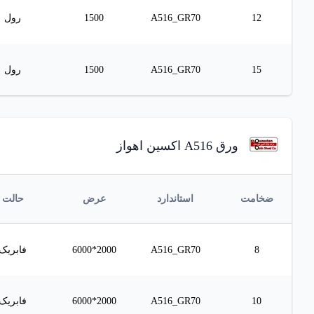
12
A516_GR70
1500
رول
15
A516_GR70
1500
رول
ورق A516 اکسین اهواز
ضخامت
استاندارد
عرض
حالت
8
A516_GR70
2000*6000
فابریک
10
A516_GR70
2000*6000
فابریک