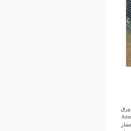
اسخ دهیم که ورق a516 چیست؟ ورق
American Soc
یت مخازن تحت‌فشار