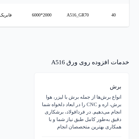
40
A516_GR70
2000*6000
فابریک
نمودار قیمتی
نمودار قیمتی
خدمات افزوده روی
ورق A516
افزودن به سبد خرید
افزودن به سبد خرید
برش
انواع برش‌ها از جمله برش با لیزر، هوا
برش، اره و CNC را در ابعاد دلخواه شما
انجام می‌دهیم. در فردافولاد، برشکاری
دقیق به‌طور کامل طبق نیاز شما و با
همکاری بهترین متخصصان انجام
می‌دهیم. فقط کافیست درخواست