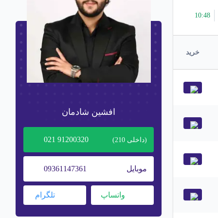
10
:
48
خرید
افشین شادمان
91200320 021
(داخلی
210
)
موبایل
09361147361
واتساپ
تلگرام