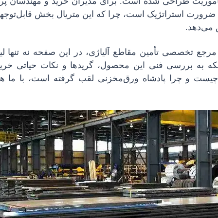
ماموریت طراحی شده است. برای مدیران خرید و مهندسان پر
 از آخرین نوسانات قیمت ورق A516 یک ضرورت استراتژیک است، چرا که این متریال بخش قابل‌تو
 می‌دهد.
 مرجع تخصصی تأمین مقاطع آلیاژی، در این صفحه نه تنها 
ارائه می‌دهیم، بلکه به بررسی فنی این محصول، گریدها و نکات حیاتی خر
‌پردازیم. اگر می‌خواهید بدانید ورق a516 چیست و چرا پادشاه ورق‌مخزنی لقب گرفته است، با ما